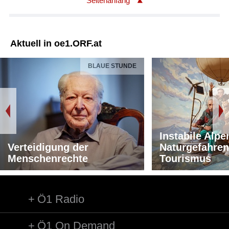
Seitenanfang
Aktuell in oe1.ORF.at
BLAUE STUNDE
Instabile Alpe
Verteidigung der
Naturgefahren
Menschenrechte
Tourismus
Ö1 Radio
Ö1 On Demand