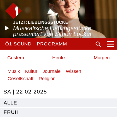
JETZT: LIEBLINGSSTÜCKE
Musikalische Lieblingsstücke
präsentiert von Simon Löcker
Ö1 SOUND
PROGRAMM
Gestern
Heute
Morgen
Musik
Kultur
Journale
Wissen
Gesellschaft
Religion
SA | 22 02 2025
ALLE
FRÜH