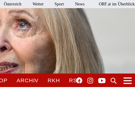
Österreich
Wetter
Sport
News
ORF.at im Überblick
OP
ARCHIV
RKH
RSO