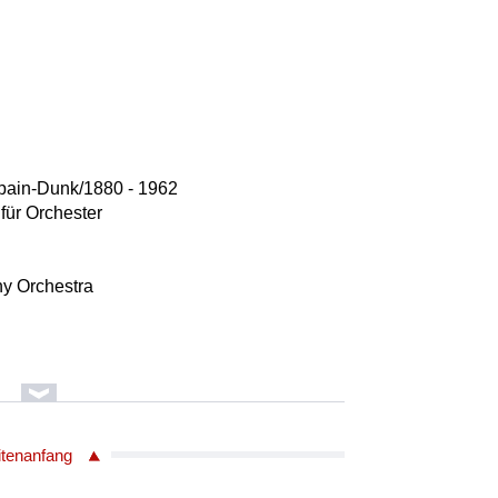
pain-Dunk/1880 - 1962
 für Orchester
y Orchestra
Lindberg/geb. 1958
hester (Auftragswerk des Finnischen
itenanfang
ührung vom 28. Februar 2024 in Helsinki)
Viola