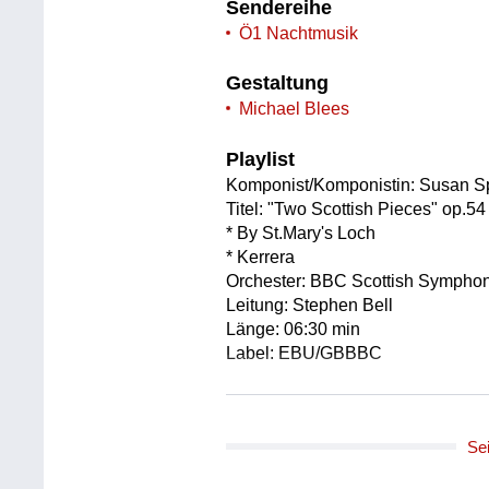
Sendereihe
Ö1 Nachtmusik
Gestaltung
Michael Blees
Playlist
Komponist/Komponistin: Susan S
Titel: "Two Scottish Pieces" op.54
* By St.Mary's Loch
* Kerrera
Orchester: BBC Scottish Symphon
Leitung: Stephen Bell
Länge: 06:30 min
Label: EBU/GBBBC
Komponist/Komponistin: Magnus 
Titel: Concerto für Viola und Orc
Se
Rundfunks - Mitschnitt der Urauff
Solist/Solistin: Lawrence Power /