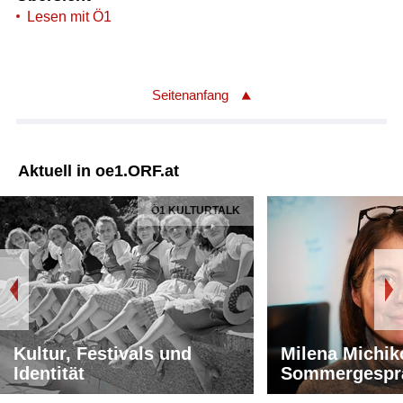
Lesen mit Ö1
Seitenanfang
Aktuell in oe1.ORF.at
Ö1 KULTURTALK
Kultur, Festivals und
Milena Michik
Identität
Sommergespr