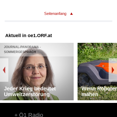
Seitenanfang
Aktuell in oe1.ORF.at
JOURNAL-PANORAMA -
SOMMERGESPRÄCH
Jeder Krieg bedeutet
Wenn Roboter
Umweltzerstörung
mähen
Ö1 Radio