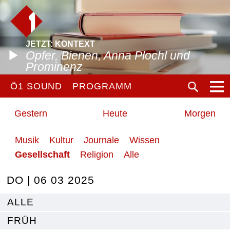
JETZT: KONTEXT
Opfer, Bienen, Anna Plochl und
Prominenz
Ö1 SOUND
PROGRAMM
Gestern
Heute
Morgen
Musik
Kultur
Journale
Wissen
Gesellschaft
Religion
Alle
DO | 06 03 2025
ALLE
FRÜH