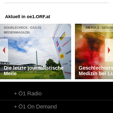
Aktuell in oe1.ORF.at
DOUBLECHECK - DAS Ö1
AM PULS - GESUN
MEDIENMAGAZIN
Die letzte journalistische
Geschlechters
Meile
Medizin bei L
Ö1 Radio
Ö1 On Demand