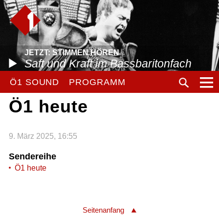
JETZT: STIMMEN HÖREN
Saft und Kraft im Bassbaritonfach
Ö1 SOUND
PROGRAMM
Ö1 heute
9. März 2025, 16:55
Sendereihe
Ö1 heute
Seitenanfang