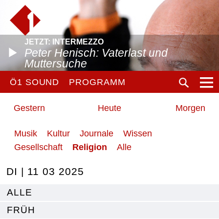
JETZT: INTERMEZZO
Peter Henisch: Vaterlast und
Muttersuche
Ö1 SOUND
PROGRAMM
Gestern
Heute
Morgen
Musik
Kultur
Journale
Wissen
Gesellschaft
Religion
Alle
DI | 11 03 2025
ALLE
FRÜH