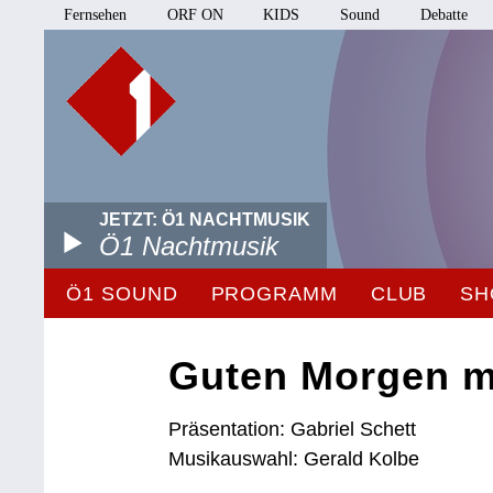
Fernsehen
ORF ON
KIDS
Sound
Debatte
JETZT: Ö1 NACHTMUSIK
Ö1 Nachtmusik
Ö1 SOUND
PROGRAMM
CLUB
SH
Guten Morgen m
Präsentation: Gabriel Schett
Musikauswahl: Gerald Kolbe