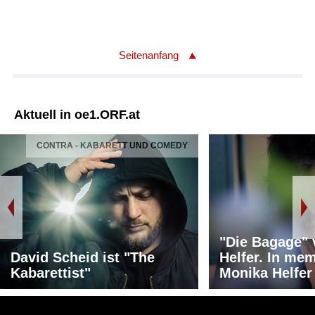
Seitenanfang
Aktuell in oe1.ORF.at
CONTRA - KABARETT UND COMEDY
"Die Bagage"
David Scheid ist "The
Helfer. In me
Kabarettist"
Monika Helfer