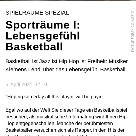
I
C
T
U
R
E
D
E
S
K
.
C
O
M
/
S
E
P
A
E
D
I
A
/
H
A
R
A
L
D
D
O
S
T
A
P
M
L
SPIELRÄUME SPEZIAL
Sporträume I:
Lebensgefühl
Basketball
Basketball ist Jazz ist Hip-Hop ist Freiheit: Musiker
Klemens Lendl über das Lebensgefühl Basketball.
6. April 2025, 17:10
"Hoping someday all this playin' will be payin'."
Egal wo auf der Welt Sie dieser Tage ein Basketballspiel
besuchen, als musikalische Untermalung wird Ihnen Hip-
Hop entgegenschallen. Manche der berühmtesten
Basketballer versuchen sich als Rapper, in den Hits der