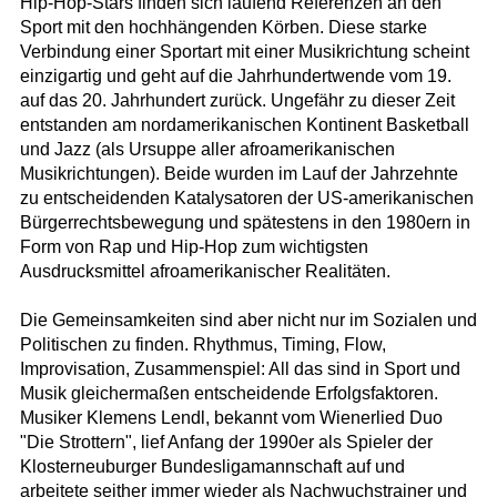
Hip-Hop-Stars finden sich laufend Referenzen an den
Sport mit den hochhängenden Körben. Diese starke
Verbindung einer Sportart mit einer Musikrichtung scheint
einzigartig und geht auf die Jahrhundertwende vom 19.
auf das 20. Jahrhundert zurück. Ungefähr zu dieser Zeit
entstanden am nordamerikanischen Kontinent Basketball
und Jazz (als Ursuppe aller afroamerikanischen
Musikrichtungen). Beide wurden im Lauf der Jahrzehnte
zu entscheidenden Katalysatoren der US-amerikanischen
Bürgerrechtsbewegung und spätestens in den 1980ern in
Form von Rap und Hip-Hop zum wichtigsten
Ausdrucksmittel afroamerikanischer Realitäten.
Die Gemeinsamkeiten sind aber nicht nur im Sozialen und
Politischen zu finden. Rhythmus, Timing, Flow,
Improvisation, Zusammenspiel: All das sind in Sport und
Musik gleichermaßen entscheidende Erfolgsfaktoren.
Musiker Klemens Lendl, bekannt vom Wienerlied Duo
"Die Strottern", lief Anfang der 1990er als Spieler der
Klosterneuburger Bundesligamannschaft auf und
arbeitete seither immer wieder als Nachwuchstrainer und