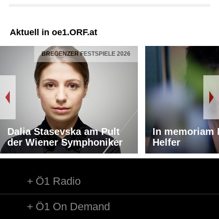
Aktuell in oe1.ORF.at
BREGENZER FESTSPIELE 2026
Dalia Stasevska am Pult
In memoriam 
der Wiener Symphoniker
Helfer
Ö1 Radio
Ö1 On Demand