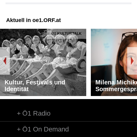
Aktuell in oe1.ORF.at
Ö1 KULTURTALK
Kultur, Festivals und
Milena Michik
Identität
Sommergespr
Ö1 Radio
Ö1 On Demand