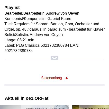
Playlist
Bearbeiter/Bearbeiterin: Andrew von Oeyen
Komponist/Komponistin: Gabriel Fauré
Titel: Requiem für Sopran, Bariton, Chor, Orchester und
Orgel, op. 48 / daraus: In paradisum - bearbeitet für Klavier
Solist/Solistin: Andrew von Oeyen
Länge: 03:21 min
Label: PLG Classics 5021732380784 EAN:
5021732380784
Komponist/Komponistin: Joseph Weigl
Titel: Trio für Oboe, Violine und Violoncello Nr. 2 F-Dur /
daraus der 3.Satz
Solist/Solistin: Carin van Heerden
Seitenanfang
Solist/Solistin: Martin Jopp
Solist/Solistin: Katie Stephens
Länge: 01:58 min
Aktuell in oe1.ORF.at
Label: cpo 5554552 EAN: 0761203545520