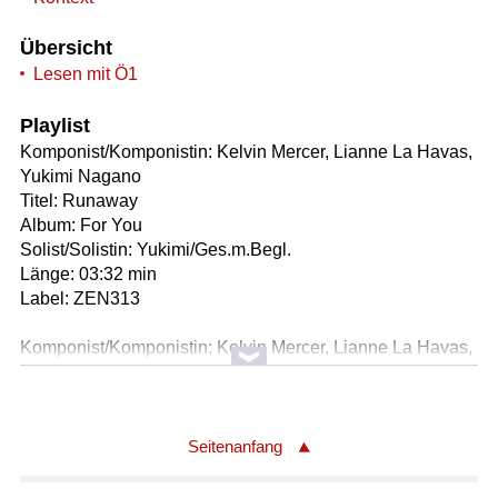
Übersicht
Lesen mit Ö1
Playlist
Komponist/Komponistin: Kelvin Mercer, Lianne La Havas,
Yukimi Nagano
Titel: Runaway
Album: For You
Solist/Solistin: Yukimi/Ges.m.Begl.
Länge: 03:32 min
Label: ZEN313
Komponist/Komponistin: Kelvin Mercer, Lianne La Havas,
Yukimi Nagano
Titel: Rules Of School
Album: For You
Solist/Solistin: Yukimi
Seitenanfang
Länge: 02:53 min
Label: ZEN313