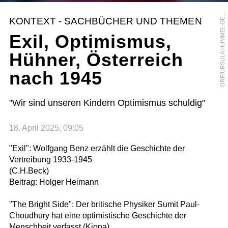
R
F
/
U
R
S
U
L
A
H
U
M
M
E
L
-
B
R
G
E
O
R
KONTEXT - SACHBÜCHER UND THEMEN
E
Exil, Optimismus,
Hühner, Österreich
nach 1945
"Wir sind unseren Kindern Optimismus schuldig"
18. April 2025, 09:05
"Exil": Wolfgang Benz erzählt die Geschichte der
Vertreibung 1933-1945
(C.H.Beck)
Beitrag: Holger Heimann
"The Bright Side": Der britische Physiker Sumit Paul-
Choudhury hat eine optimistische Geschichte der
Menschheit verfasst (Kjona)