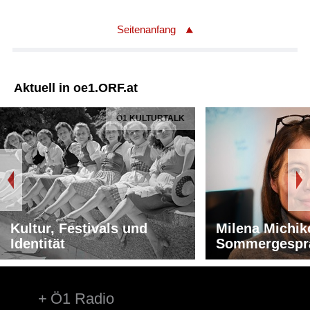
Seitenanfang
Aktuell in oe1.ORF.at
Ö1 KULTURTALK
Kultur, Festivals und
Milena Michik
Identität
Sommergespr
Ö1 Radio