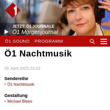
JETZT: Ö1 JOURNALE
Ö1 Morgenjournal
Ö1 SOUND
PROGRAMM
Ö1 Nachtmusik
28. April 2025, 01:03
Sendereihe
Ö1 Nachtmusik
Gestaltung
Michael Blees