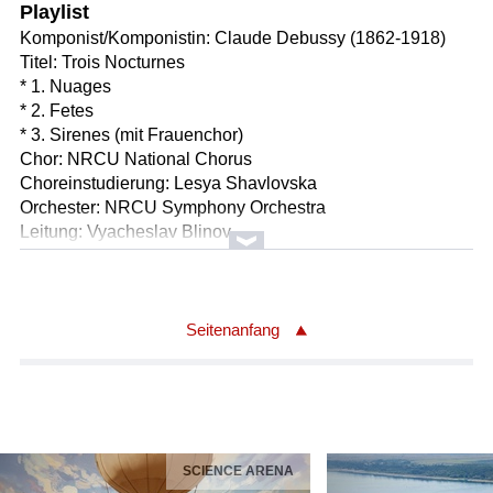
Playlist
Komponist/Komponistin: Claude Debussy (1862-1918)
Titel: Trois Nocturnes
* 1. Nuages
* 2. Fetes
* 3. Sirenes (mit Frauenchor)
Chor: NRCU National Chorus
Choreinstudierung: Lesya Shavlovska
Orchester: NRCU Symphony Orchestra
Leitung: Vyacheslav Blinov
Länge: 22:18 min
Label: EBU
Komponist/Komponistin: Frederic Chopin/1810 - 1849
Seitenanfang
Titel: Sonate für Violoncello und Klavier in g-moll op.65
* Allegro moderato - 1.Satz (00:16:17)
* Scherzo. Allegro con brio - 2.Satz (00:05:04)
* Largo - 3.Satz (00:04:07)
* Finale : Allegro - 4.Satz (00:06:00)
SCIENCE ARENA
Solist/Solistin: Michal Kanka /Violoncello