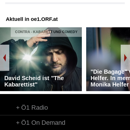
Aktuell in oe1.ORF.at
CONTRA - KABARETT UND COMEDY
"Die Bagage"
David Scheid ist "The
Helfer. In me
Kabarettist"
Monika Helfer
Ö1 Radio
Ö1 On Demand