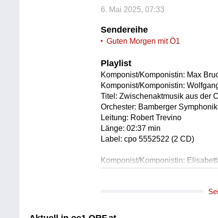
6. Mai 2025, 07:33
Sendereihe
Guten Morgen mit Ö1
Playlist
Komponist/Komponistin: Max Bru
Komponist/Komponistin: Wolfgan
Titel: Zwischenaktmusik aus der
Orchester: Bamberger Symphonik
Leitung: Robert Trevino
Länge: 02:37 min
Label: cpo 5552522 (2 CD)
Komponist/Komponistin: Elisabet
Titel: Sonate für Klavier d-Moll, op.
Solist/Solistin: Margherita Torretta
Se
Länge: 02:29 min
Label: Piano Classics PCL1028