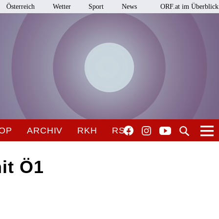
Österreich
Wetter
Sport
News
ORF.at im Überblick
OP
ARCHIV
RKH
RSO
it Ö1