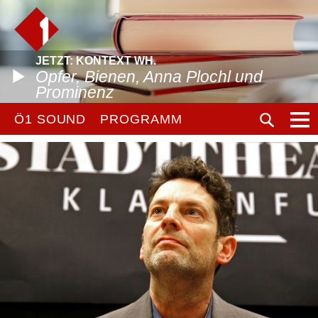
JETZT: KONTEXT WH.
Opfer, Bienen, Anna Plochl und
Prominenz
Ö1 SOUND
PROGRAMM