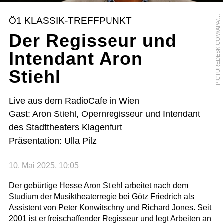
I
C
T
U
R
E
D
E
S
K
.
C
O
M
/
A
P
A
E
R
T
E
G
G
E
N
B
E
R
G
E
P
G
R
Ö1 KLASSIK-TREFFPUNKT
/
Der Regisseur und
Intendant Aron
Stiehl
Live aus dem RadioCafe in Wien
Gast: Aron Stiehl, Opernregisseur und Intendant
des Stadttheaters Klagenfurt
Präsentation: Ulla Pilz
10. Mai 2025, 10:05
Der gebürtige Hesse Aron Stiehl arbeitet nach dem
Studium der Musiktheaterregie bei Götz Friedrich als
Assistent von Peter Konwitschny und Richard Jones. Seit
2001 ist er freischaffender Regisseur und legt Arbeiten an