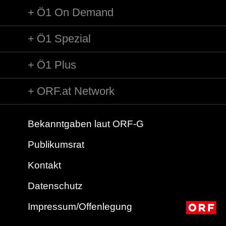
Titel: Duett Graf - Susanna aus der Oper »Le Nozze di
Ö1 On Demand
Figaro« / 3.Akt
Solist/Solistin: Jorma Hynninen /Graf Almaviva
Solist/Solistin: Kathleen Battle /Susanna
Ö1 Spezial
Orchester: Wiener Philharmoniker
Leitung: Riccardo Muti
Ö1 Plus
Länge: 02:31 min
Label: EMI 7479788
ORF.at Network
Komponist/Komponistin: Giacomo Puccini/1858 - 1924
Titel: Mantelarie des Colline aus der Oper »La Bohème« /
4.Akt
Bekanntgaben laut ORF-G
Solist/Solistin: Johann Tilli /Colline
Publikumsrat
Orchester: Helsinki Philharmonie
Leitung: Leif Segerstam
Kontakt
Länge: 02:05 min
Label: Finlandia 0630139542
Datenschutz
Komponist/Komponistin: Richard Wagner/1813 - 1883
Impressum/Offenlegung
Titel: Szene Daland, Holländer, Steuermann und
Matrosen (Ausschnitt) aus der Oper »Der fliegende