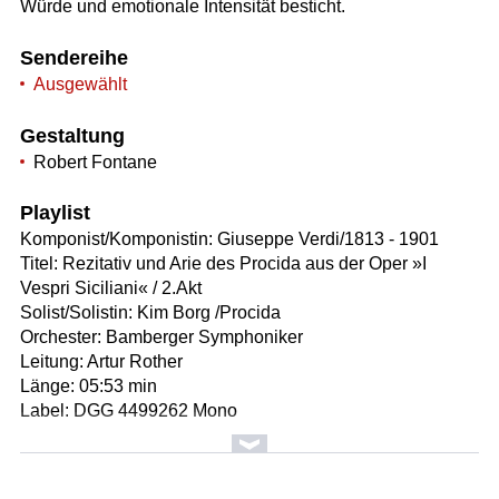
Würde und emotionale Intensität besticht.
Sendereihe
Ausgewählt
Gestaltung
Robert Fontane
Playlist
Komponist/Komponistin: Giuseppe Verdi/1813 - 1901
Titel: Rezitativ und Arie des Procida aus der Oper »I
Vespri Siciliani« / 2.Akt
Solist/Solistin: Kim Borg /Procida
Orchester: Bamberger Symphoniker
Leitung: Artur Rother
Länge: 05:53 min
Label: DGG 4499262 Mono
Komponist/Komponistin: Gaetano Donizetti/1797 - 1848
Titel: Romanze mit Duettino Malatesta - Pasquale aus der