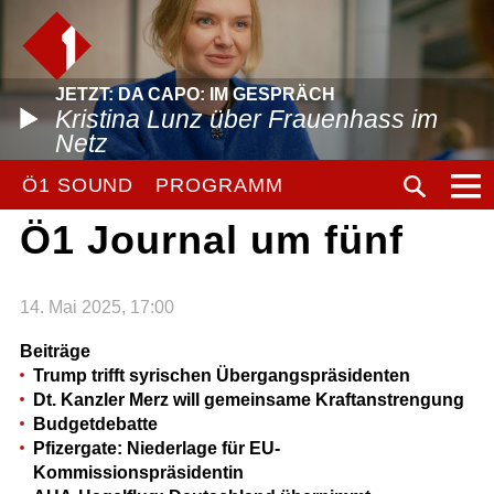
JETZT: DA CAPO: IM GESPRÄCH
Kristina Lunz über Frauenhass im
Netz
Ö1 SOUND
PROGRAMM
Ö1 Journal um fünf
14. Mai 2025, 17:00
Beiträge
Trump trifft syrischen Übergangspräsidenten
Dt. Kanzler Merz will gemeinsame Kraftanstrengung
Budgetdebatte
Pfizergate: Niederlage für EU-
Kommissionspräsidentin