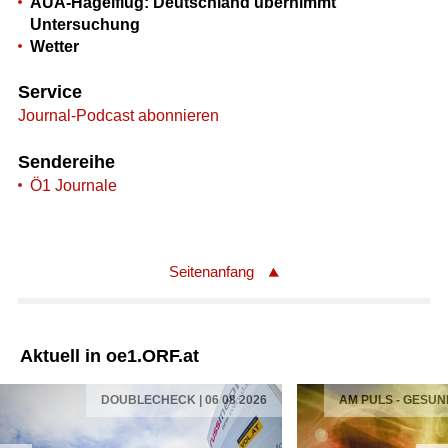
AUA-Hagelflug: Deutschland übernimmt
Untersuchung
Wetter
Service
Journal-Podcast abonnieren
Sendereihe
Ö1 Journale
Seitenanfang
Aktuell in oe1.ORF.at
DOUBLECHECK | 06 08 2026
AM PULS - GESUN