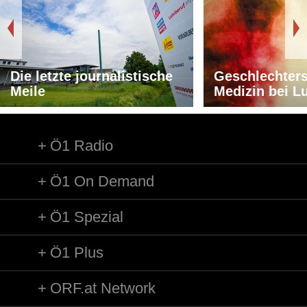
Die letzte journalistische
Geschlechters
Meile
Medizin bei L
Ö1 Radio
Ö1 On Demand
Ö1 Spezial
Ö1 Plus
ORF.at Network