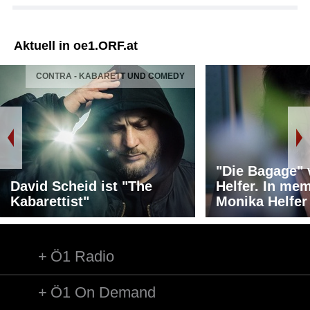
Aktuell in oe1.ORF.at
CONTRA - KABARETT UND COMEDY
"Die Bagage"
David Scheid ist "The
Helfer. In me
Kabarettist"
Monika Helfer
Ö1 Radio
Ö1 On Demand