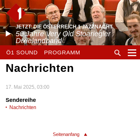
JETZT: DIE ÖSTERREICH 1 JAZZNACHT
50 Jahre Very Old Stoariegler
Dixielandband
Ö1 SOUND
PROGRAMM
Nachrichten
17. Mai 2025, 03:00
Sendereihe
Nachrichten
Seitenanfang