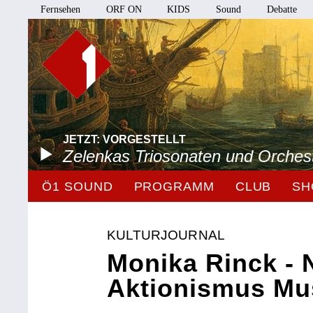
Fernsehen
ORF ON
KIDS
Sound
Debatte
JETZT: VORGESTELLT
Zelenkas Triosonaten und Orches
Ö1 SOUND
PROGRAMM
CLUB
SH
KULTURJOURNAL
Monika Rinck - 
Aktionismus M