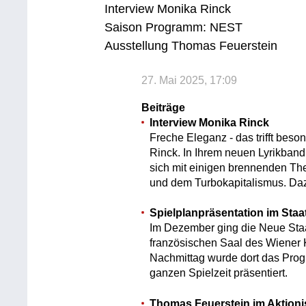
Interview Monika Rinck
Saison Programm: NEST
Ausstellung Thomas Feuerstein
27. Mai 2025, 17:09
Beiträge
Interview Monika Rinck
Freche Eleganz - das trifft bes
Rinck. In Ihrem neuen Lyrikband 
sich mit einigen brennenden Th
und dem Turbokapitalismus. Da
Spielplanpräsentation im St
Im Dezember ging die Neue Staa
französischen Saal des Wiener K
Nachmittag wurde dort das Prog
ganzen Spielzeit präsentiert.
Thomas Feuerstein im Aktio