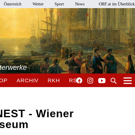
Österreich
Wetter
Sport
News
ORF.at im Überblick
terwerke
OP
ARCHIV
RKH
RSO
NEST - Wiener
useum