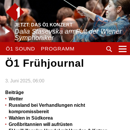
JETZT: DAS Ö1 KONZERT
Dalia Stasevska am Pult der Wiener
Symphoniker
Ö1 SOUND
PROGRAMM
Ö1 Frühjournal
3. Juni 2025, 06:00
Beiträge
Wetter
Russland bei Verhandlungen nicht
kompromissbereit
Wahlen in Südkorea
Großbritannien will aufrüsten