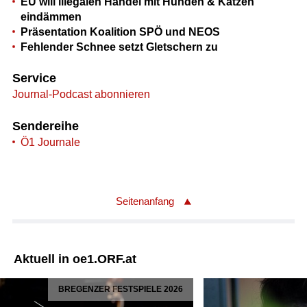
EU will illegalen Handel mit Hunden & Katzen
eindämmen
Präsentation Koalition SPÖ und NEOS
Fehlender Schnee setzt Gletschern zu
Service
Journal-Podcast abonnieren
Sendereihe
Ö1 Journale
Seitenanfang
Aktuell in oe1.ORF.at
BREGENZER FESTSPIELE 2026