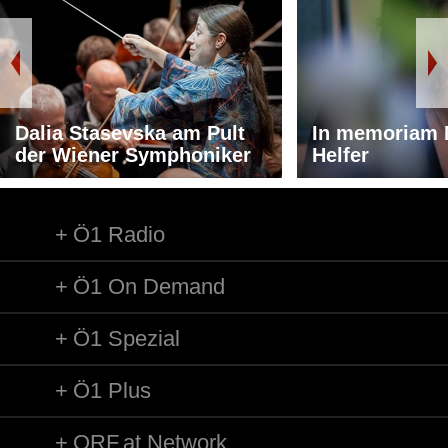
Dalia Stasevska am Pult
In memoriam 
der Wiener Symphoniker
Helfer
Ö1 Radio
Ö1 On Demand
Ö1 Spezial
Ö1 Plus
ORF.at Network