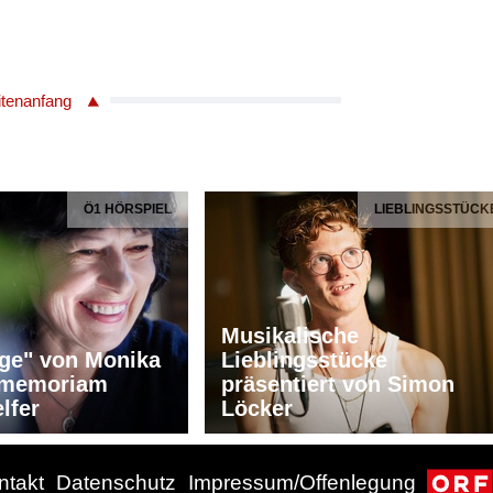
itenanfang
Ö1 HÖRSPIEL
LIEBLINGSSTÜCK
Musikalische
ge" von Monika
Lieblingsstücke
n memoriam
präsentiert von Simon
lfer
Löcker
ntakt
Datenschutz
Impressum/Offenlegung