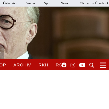
Österreich
Wetter
Sport
News
ORF.at im Überblick
l
OP
ARCHIV
RKH
RSO