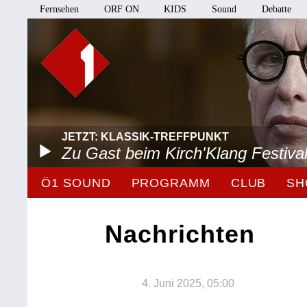
Fernsehen
ORF ON
KIDS
Sound
Debatte
JETZT: KLASSIK-TREFFPUNKT
Zu Gast beim Kirch'Klang Festiva
Ö1 SOUND
PROGRAMM
CLUB
SH
Nachrichten
4. Juni 2025, 05:00