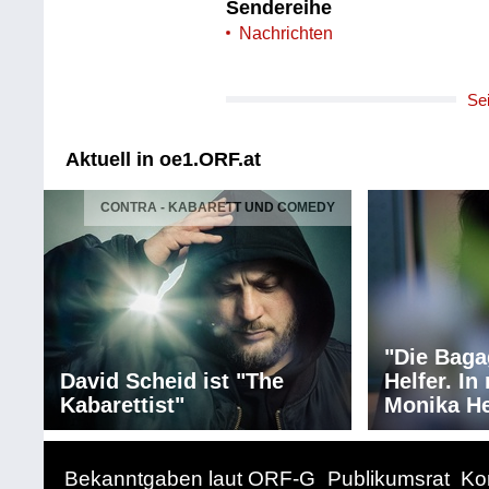
Sendereihe
Nachrichten
Se
Aktuell in oe1.ORF.at
CONTRA - KABARETT UND COMEDY
"Die Baga
David Scheid ist "The
Helfer. I
Kabarettist"
Monika He
Bekanntgaben laut ORF-G
Publikumsrat
Ko