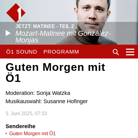
JETZT: MATINEE - TEIL 2
Mozart-Matinee mit González-
Monjas
Ö1 SOUND
PROGRAMM
Guten Morgen mit
Ö1
Moderation: Sonja Watzka
Musikauswahl: Susanne Hofinger
5. Juni 2025, 07:33
Sendereihe
Guten Morgen mit Ö1