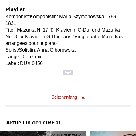
Playlist
Komponist/Komponistin: Maria Szymanowska 1789 -
1831
Titel: Mazurka Nr.17 für Klavier in C-Dur und Mazurka
Nr.18 für Klavier in G-Dur - aus "Vingt quatre Mazurkas
arrangees pour le piano"
Solist/Solistin: Anna Ciborowska
Länge: 01:57 min
Label: DUX 0450
Komponist/Komponistin: Edvard Grieg 1843-1907
Vorlage: Friedrich Martin von Bodenstedt 1819-1892
Bearbeiter/Bearbeiterin: Fabian Müller geb.1964
Titel: En drom (Ein Traum), op.48 Nr.6 / Bearbeitung für
Seitenanfang
Klarinette und Streichorchester
Textanfang: Mir träumte einst ein schöner Traum: Mich
liebte eine blonde Maid.
Aktuell in oe1.ORF.at
Solist/Solistin: Fabio Di Càsola
Orchester: Zürcher Kammerorchester