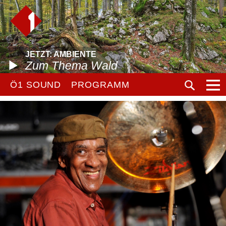
JETZT: AMBIENTE
Zum Thema Wald
Ö1 SOUND
PROGRAMM