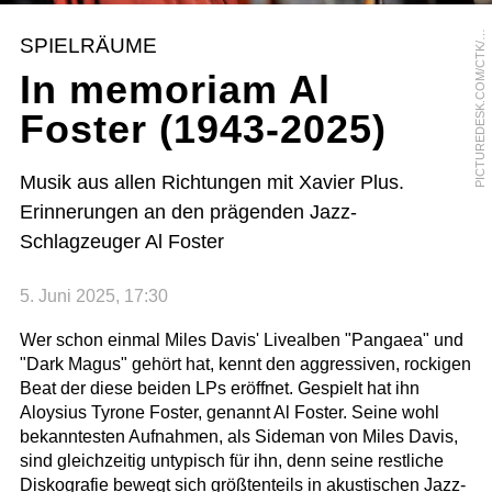
I
C
T
U
R
E
D
E
S
K
.
C
O
M
/
C
T
K
L
U
D
E
K
P
E
R
I
N
P
A
SPIELRÄUME
/
In memoriam Al
Foster (1943-2025)
Musik aus allen Richtungen mit Xavier Plus.
Erinnerungen an den prägenden Jazz-
Schlagzeuger Al Foster
5. Juni 2025, 17:30
Wer schon einmal Miles Davis' Livealben "Pangaea" und
"Dark Magus" gehört hat, kennt den aggressiven, rockigen
Beat der diese beiden LPs eröffnet. Gespielt hat ihn
Aloysius Tyrone Foster, genannt Al Foster. Seine wohl
bekanntesten Aufnahmen, als Sideman von Miles Davis,
sind gleichzeitig untypisch für ihn, denn seine restliche
Diskografie bewegt sich größtenteils in akustischen Jazz-