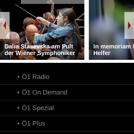
Dalia Stasevska am Pult
In memoriam 
der Wiener Symphoniker
Helfer
Ö1 Radio
Ö1 On Demand
Ö1 Spezial
Ö1 Plus