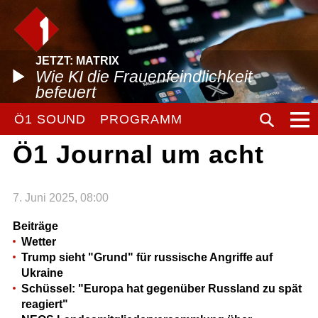
JETZT: MATRIX
Wie KI die Frauenfeindlichkeit
befeuert
Ö1 SOUND
PROGRAMM
Ö1 Journal um acht
7. Juni 2025, 08:00
Beiträge
Wetter
Trump sieht "Grund" für russische Angriffe auf
Ukraine
Schüssel: "Europa hat gegenüber Russland zu spät
reagiert"