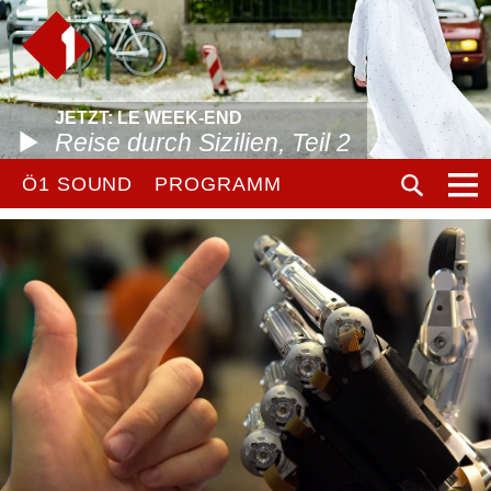
JETZT: LE WEEK-END
Reise durch Sizilien, Teil 2
Ö1 SOUND
PROGRAMM