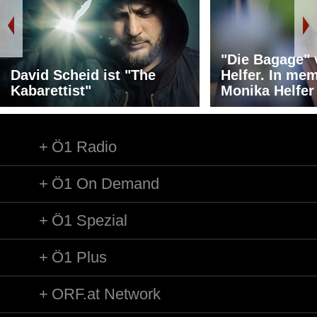
"Die Bagage"
David Scheid ist "The
Helfer. In me
Kabarettist"
Monika Helfer
Ö1 Radio
Ö1 On Demand
Ö1 Spezial
Ö1 Plus
ORF.at Network