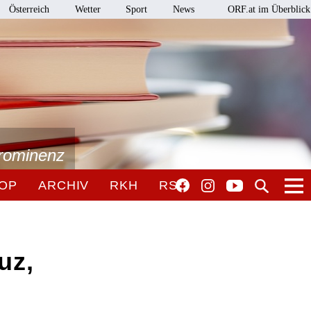
Österreich
Wetter
Sport
News
ORF.at im Überblick
Prominenz
OP
ARCHIV
RKH
RSO
uz,