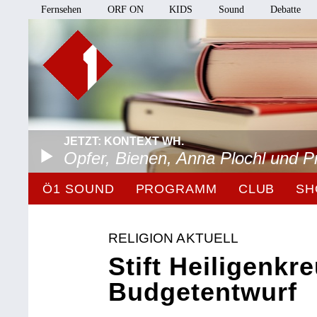
Fernsehen
ORF ON
KIDS
Sound
Debatte
JETZT: KONTEXT WH.
Opfer, Bienen, Anna Plochl und 
Ö1 SOUND
PROGRAMM
CLUB
SH
RELIGION AKTUELL
Stift Heiligenkre
Budgetentwurf