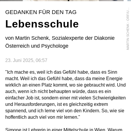
A
R
T
I
N
S
C
H
E
N
K
-
O
R
F
/
R
S
U
L
A
H
U
M
M
E
L
-
B
E
R
G
E
M
R
GEDANKEN FÜR DEN TAG
U
Lebensschule
von Martin Schenk, Sozialexperte der Diakonie
Österreich und Psychologe
23. Juni 2025, 06:57
"Ich mache es, weil ich das Gefühl habe, dass es Sinn
macht. Weil ich das Gefühl habe, dass da meine Energie
wirklich an einen Platz kommt, wo sie gebraucht wird. Und
auch, wenn ich nicht behaupten würde, dass es ein
einfacher Job ist, sondern einer mit vielen Schwierigkeiten
und Herausforderungen, ist es gleichzeitig extrem
spannend, und ich lerne viel von den Kindern. So, wie sie
hoffentlich auch viel von mir lernen."
Simone ist Lehrerin in einer Mittelschule in Wien. Warum