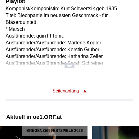
Playlist
Komponist/Komponistin: Kurt Schwertsik geb.1935
Titel: Blechpartie im neuesten Geschmack - für
Bläserquintett
* Marsch
Ausführende: quinTTTonic
Ausführender/Ausführende: Marlene Kogler
Ausführender/Ausführende: Kerstin Gruber
Ausführender/Ausführende: Katharina Zeller
Ausführender/Ausführende: Sarah Schreiner
Ausführender/Ausführende: Anna Guggenberger
Länge: 02:27 min
Label: Gramola 99288
Seitenanfang
Komponist/Komponistin: Franz Schubert
Titel: Moment musical für Klavier in f-moll aus "Moments
musicaux" DV 780 op.94 Nr.3 : Allegro moderato (
Aktuell in oe1.ORF.at
Überschrift i.d.Abschrift : "Air russe")
Solist/Solistin: Alfred Brendel
BREGENZER FESTSPIELE 2026
Länge: 01:53 min
Label: Decca 4782622 (7 CD)