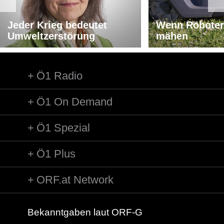
Jeder Krieg bedeutet
Wenn Roboter
Umweltzerstörung
mähen
Ö1 Radio
Ö1 On Demand
Ö1 Spezial
Ö1 Plus
ORF.at Network
Bekanntgaben laut ORF-G