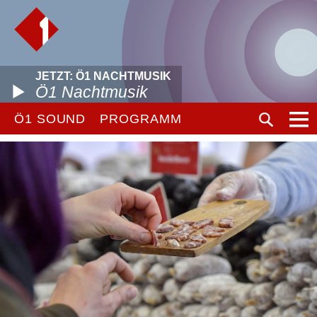
JETZT: Ö1 NACHTMUSIK
Ö1 Nachtmusik
Ö1 SOUND
PROGRAMM