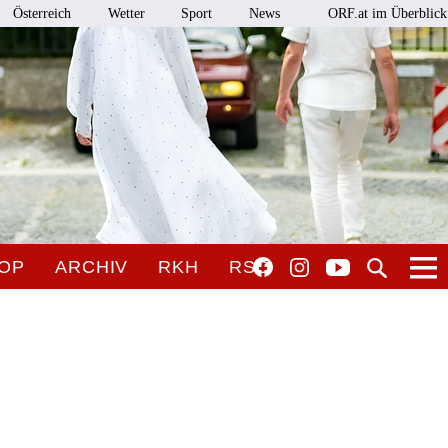
Österreich
Wetter
Sport
News
ORF.at im Überblick
OP
ARCHIV
RKH
RSO