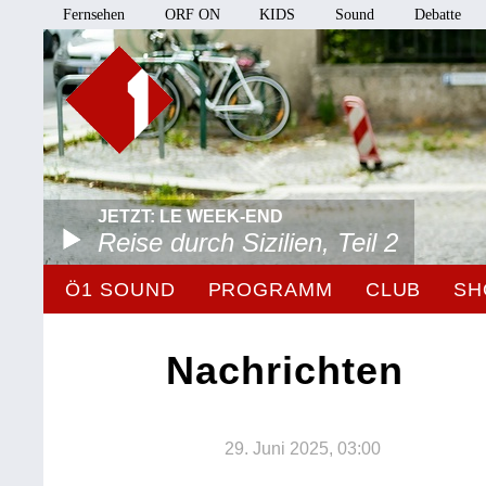
Fernsehen
ORF ON
KIDS
Sound
Debatte
JETZT: LE WEEK-END
Reise durch Sizilien, Teil 2
Ö1 SOUND
PROGRAMM
CLUB
SH
Nachrichten
29. Juni 2025, 03:00