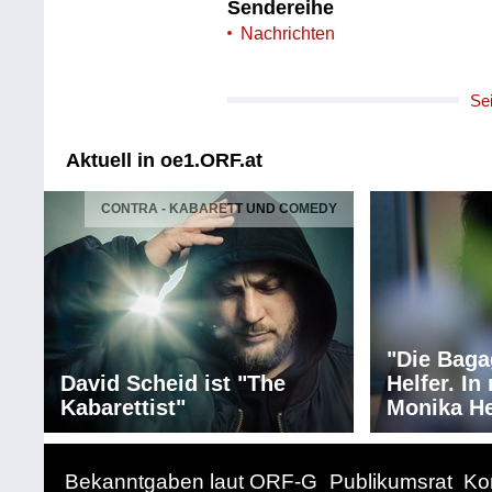
Sendereihe
Nachrichten
Se
Aktuell in oe1.ORF.at
CONTRA - KABARETT UND COMEDY
"Die Baga
David Scheid ist "The
Helfer. I
Kabarettist"
Monika He
Bekanntgaben laut ORF-G
Publikumsrat
Ko