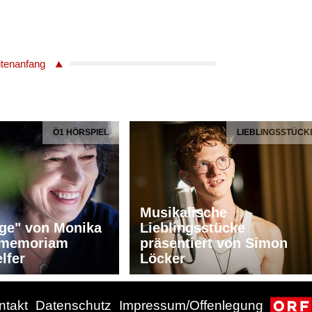
itenanfang
Ö1 HÖRSPIEL
LIEBLINGSSTÜCK
Musikalische
ge" von Monika
Lieblingsstücke
n memoriam
präsentiert von Simon
lfer
Löcker
ntakt
Datenschutz
Impressum/Offenlegung