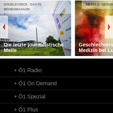
DOUBLECHECK - DAS Ö1
AM PULS - GESUN
MEDIENMAGAZIN
Die letzte journalistische
Geschlechters
Meile
Medizin bei L
Ö1 Radio
Ö1 On Demand
Ö1 Spezial
Ö1 Plus