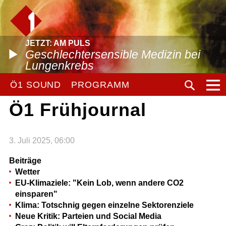
JETZT: AM PULS
Geschlechtersensible Medizin bei
Lungenkrebs
Ö1 SOUND
PROGRAMM
Ö1 Frühjournal
3. Juli 2025, 06:00
Beiträge
Wetter
EU-Klimaziele: "Kein Lob, wenn andere CO2
einsparen"
Klima: Totschnig gegen einzelne Sektorenziele
Neue Kritik: Parteien und Social Media