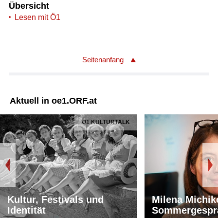
Übersicht
Lesen mit Ö1
Seitenanfang
Aktuell in oe1.ORF.at
Ö1 KULTURTALK
Kultur, Festivals und
Milena Michik
Identität
Sommergespr