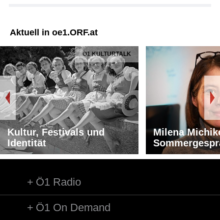
Aktuell in oe1.ORF.at
Ö1 KULTURTALK
Kultur, Festivals und
Milena Michik
Identität
Sommergespr
Ö1 Radio
Ö1 On Demand