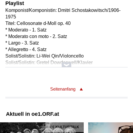
Playlist
Komponist/Komponistin: Dmitri Schostakowitsch/1906-
1975
Titel: Cellosonate d-Moll op. 40
* Moderato - 1. Satz
* Moderato con moto - 2. Satz
* Largo - 3. Satz
* Allegretto - 4. Satz
Solist/Solistin: Li-Wei Qin/Violoncello
Solist/Solistin: Gretel Dowdeswell/Klavier
Länge: 30:31 min
Label: EBU/GBBBC
Komponist/Komponistin: Karol Szymanowski/1882-1937
Seitenanfang
Titel: Symphonie Nr. 3 op. 27, "Das Lied von der Nacht"
* Moderato assai - 1. Satz
* Vivace scherzando - 2. Satz
Aktuell in oe1.ORF.at
* Largo - 3. Satz
Orchester: Nationales Symphonieorchester des
Ö1 KULTURTALK
Polnischen Rundfunks, Katowice