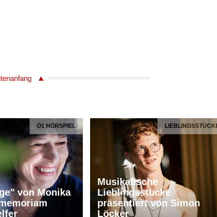
itenanfang
Ö1 HÖRSPIEL
LIEBLINGSSTÜCK
Musikalische
ge" von Monika
Lieblingsstücke
n memoriam
präsentiert von Simon
lfer
Löcker