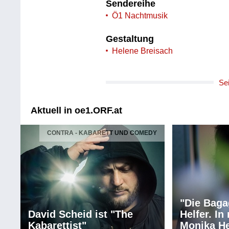
Sendereihe
Ö1 Nachtmusik
Gestaltung
Helene Breisach
Se
Aktuell in oe1.ORF.at
CONTRA - KABARETT UND COMEDY
"Die Baga
David Scheid ist "The
Helfer. I
Kabarettist"
Monika He