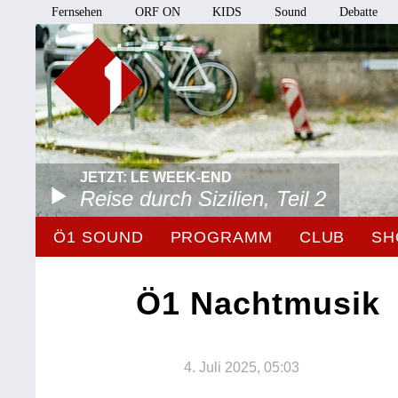
Fernsehen
ORF ON
KIDS
Sound
Debatte
JETZT: LE WEEK-END
Reise durch Sizilien, Teil 2
Ö1 SOUND
PROGRAMM
CLUB
SH
Ö1 Nachtmusik
4. Juli 2025, 05:03