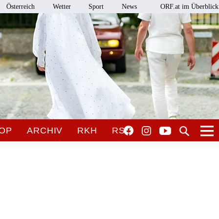
Österreich
Wetter
Sport
News
ORF.at im Überblick
OP
ARCHIV
RKH
RSO