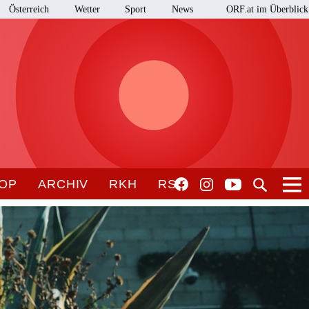
Österreich
Wetter
Sport
News
ORF.at im Überblick
OP
ARCHIV
RKH
RSO