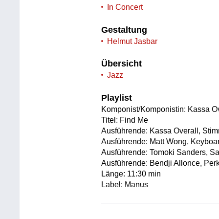
In Concert
Gestaltung
Helmut Jasbar
Übersicht
Jazz
Playlist
Komponist/Komponistin: Kassa Ov
Titel: Find Me
Ausführende: Kassa Overall, Sti
Ausführende: Matt Wong, Keyboa
Ausführende: Tomoki Sanders, S
Ausführende: Bendji Allonce, Per
Länge: 11:30 min
Label: Manus
Komponist/Komponistin: Kassa Ov
Titel: Make My Way Back Home