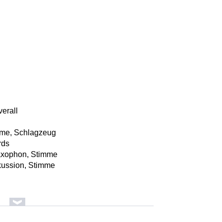
erall
mme, Schlagzeug
rds
axophon, Stimme
kussion, Stimme
erall