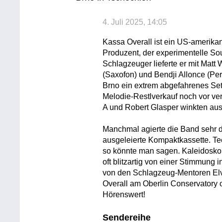
4. Juli 2025, 14:05
Kassa Overall ist ein US-amerika
Produzent, der experimentelle So
Schlagzeuger lieferte er mit Mat
(Saxofon) und Bendji Allonce (Pe
Brno ein extrem abgefahrenes Set
Melodie-Restlverkauf noch vor ve
A und Robert Glasper winkten aus
Manchmal agierte die Band sehr d
ausgeleierte Kompaktkassette. Tec
so könnte man sagen. Kaleidoskop
oft blitzartig von einer Stimmung 
von den Schlagzeug-Mentoren Elvi
Overall am Oberlin Conservatory o
Hörenswert!
Sendereihe