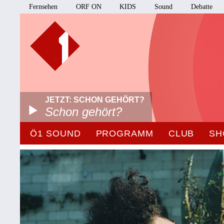
Fernsehen
ORF ON
KIDS
Sound
Debatte
JETZT: SCHON GEHÖRT?
Schon gehört?
Ö1 SOUND
PROGRAMM
CLUB
SH