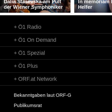
Dalia Stasevska am Pult
In memoriam 
der Wiener Symphoniker
Helfer
Ö1 Radio
Ö1 On Demand
Ö1 Spezial
Ö1 Plus
ORF.at Network
Bekanntgaben laut ORF-G
Publikumsrat