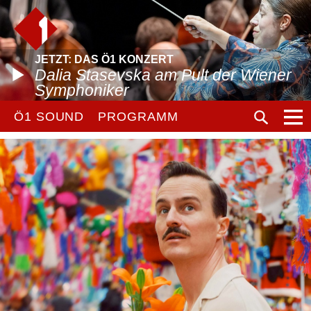
JETZT: DAS Ö1 KONZERT
Dalia Stasevska am Pult der Wiener
Symphoniker
Ö1 SOUND
PROGRAMM