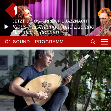
JETZT: DIE ÖSTERREICH 1 JAZZNACHT
Klaus Falschlunger und Luciano
Biondini in concert
Ö1 SOUND
PROGRAMM