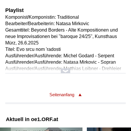
Playlist
Komponist/Komponistin: Traditional
Bearbeiter/Bearbeiterin: Natasa Mirkovic
Gesamttitel: Beyond Borders - Alte Kompositionen und
neue Improvisationen bei "baroque 24/25", Kunsthaus
Mürz, 26.6.2025
Titel: Evo srcu nom 'radosti
Ausführender/Ausführende: Michel Godard - Serpent
Ausführender/Ausführende: Natasa Mirkovic - Sopran
Ausführender/Ausführende: Matthias Loibner - Drehleier
Ausführender/Ausführende: Rolf Lislevand - Laute,
Barockgitarre
Länge: 04:59 min
Label: manus
Seitenanfang
Komponist/Komponistin: Tradiotional, Sephardisches
Gebet
Aktuell in oe1.ORF.at
Gesamttitel: Beyond Borders - Alte Kompositionen und
neue Improvisationen bei "baroque 24/25", Kunsthaus