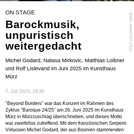
O
L
F
L
I
S
L
E
V
A
N
D
-
A
R
N
E
R
E
I
M
E
R
R
ON STAGE
Barockmusik,
unpuristisch
weitergedacht
Michel Godard, Natasa Mirkovic, Matthias Loibner
und Rolf Lislevand im Juni 2025 im Kunsthaus
Mürz
7. Juli 2025, 19:30
"Beyond Borders" war das Konzert im Rahmen des
Zyklus "Baroque 24/25" am 26. Juni 2025 im Kunsthaus
Mürz in Mürzzuschlag überschrieben, und dieses Motto
war zweifellos zutreffend. Mit dem französischen Serpent-
Virtuosen Michel Godard, der aus Bosnien stammenden