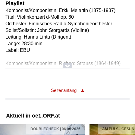
Playlist
Komponist/Komponistin: Erkki Melartin (1875-1937)
Titel: Violinkonzert d-Moll op. 60
Orchester: Finnisches Radio-Symphonieorchester
Solist/Solistin: John Storgards (Violine)
Leitung: Hannu Lintu (Dirigent)
Länge: 28:30 min
Label: EBU
Komponist/Komponistin: Richard Strauss (1864-1949)
Titel: Violinsonate Es-Dur op. 18
Solist/Solistin: Minami Yoshida (Violine)
Solist/Solistin: Jean Desmarais (Klavier)
Länge: 27:46 min
Seitenanfang
Label: EBU
Komponist/Komponistin: Claude Debussy (1862-1918)
Aktuell in oe1.ORF.at
Titel: Première rapsodie (bearbeitet für Klarinette und
Orchester)
DOUBLECHECK | 06 08 2026
AM PULS - GESUN
Orchester: Finnisches Radio-Symphonieorchester