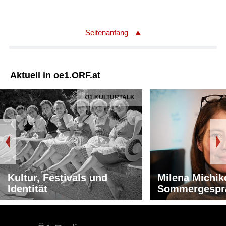
Seitenanfang
Aktuell in oe1.ORF.at
Ö1 KULTURTALK
Kultur, Festivals und
Milena Michik
Identität
Sommergespr