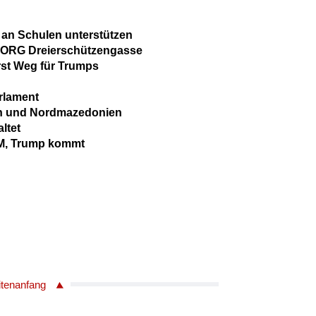
 an Schulen unterstützen
BORG Dreierschützengasse
rst Weg für Trumps
rlament
ien und Nordmazedonien
altet
WM, Trump kommt
itenanfang