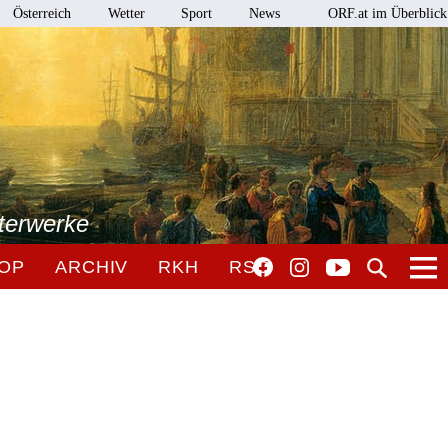
Österreich
Wetter
Sport
News
ORF.at im Überblick
terwerke
OP
ARCHIV
RKH
RSO