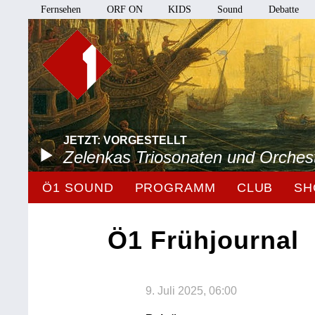
Fernsehen
ORF ON
KIDS
Sound
Debatte
JETZT: VORGESTELLT
Zelenkas Triosonaten und Orches
Ö1 SOUND
PROGRAMM
CLUB
SH
Ö1 Frühjournal
9. Juli 2025, 06:00