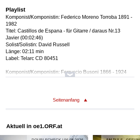
Playlist
Komponist/Komponistin: Federico Moreno Torroba 1891 -
1982
Titel: Castillos de Espana - für Gitarre / daraus Nr.13
Javier (00:02:46)
Solist/Solistin: David Russell
Länge: 02:11 min
Label: Telarc CD 80451
Komponist/Komponistin: Ferruccio Busoni 1866 - 1924
Titel: Bagatellen op.28 für Violine und Klavier / daraus
Wiener Tanzweise Nr.3 (00:02:06)
Solist/Solistin: Matthias Lingenfelder
Solist/Solistin: Ira Maria Witoschynskyj
Seitenanfang
Länge: 02:09 min
Label: Capriccio 10794
Aktuell in oe1.ORF.at
Komponist/Komponistin: Adalbert Gyrowetz 1763 - 1850
Titel: Symphonie in F-Dur op.6 Nr.3 / daraus Finale.