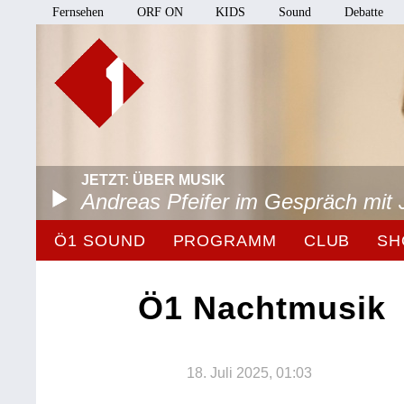
Fernsehen
ORF ON
KIDS
Sound
Debatte
JETZT: ÜBER MUSIK
Andreas Pfeifer im Gespräch mit 
Ö1 SOUND
PROGRAMM
CLUB
SH
Ö1 Nachtmusik
18. Juli 2025, 01:03