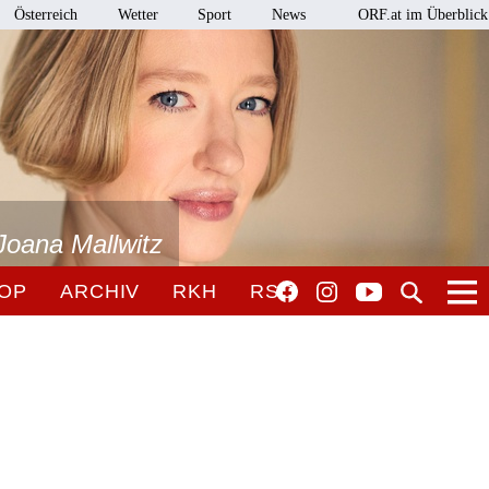
Österreich
Wetter
Sport
News
ORF.at im Überblick
Joana Mallwitz
OP
ARCHIV
RKH
RSO