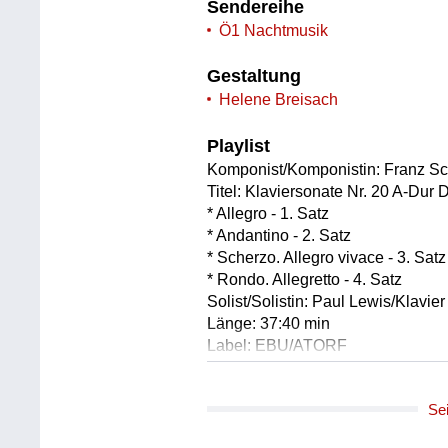
Sendereihe
Ö1 Nachtmusik
Gestaltung
Helene Breisach
Playlist
Komponist/Komponistin: Franz S
Titel: Klaviersonate Nr. 20 A-Dur 
* Allegro - 1. Satz
* Andantino - 2. Satz
* Scherzo. Allegro vivace - 3. Satz
* Rondo. Allegretto - 4. Satz
Solist/Solistin: Paul Lewis/Klavier
Länge: 37:40 min
Label: EBU/ATORF
Komponist/Komponistin: Franz S
Se
Titel: Klaviersonate Nr. 21 B-Dur 
* Molto moderato - 1. Satz