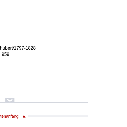
chubert/1797-1828
D 959
chubert/1797-1828
itenanfang
D 960