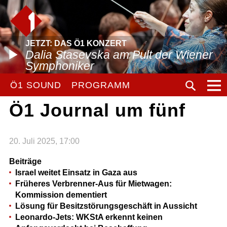
JETZT: DAS Ö1 KONZERT
Dalia Stasevska am Pult der Wiener
Symphoniker
Ö1 SOUND
PROGRAMM
Ö1 Journal um fünf
20. Juli 2025, 17:00
Beiträge
Israel weitet Einsatz in Gaza aus
Früheres Verbrenner-Aus für Mietwagen:
Kommission dementiert
Lösung für Besitzstörungsgeschäft in Aussicht
Leonardo-Jets: WKStA erkennt keinen