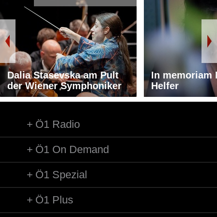
Dalia Stasevska am Pult
In memoriam 
der Wiener Symphoniker
Helfer
Ö1 Radio
Ö1 On Demand
Ö1 Spezial
Ö1 Plus