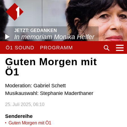
JETZT: GEDANKEN
In memoriam Monika Helfer
Ö1 SOUND
PROGRAMM
Guten Morgen mit
Ö1
Moderation: Gabriel Schett
Musikauswahl: Stephanie Maderthaner
25. Juli 2025, 06:10
Sendereihe
Guten Morgen mit Ö1