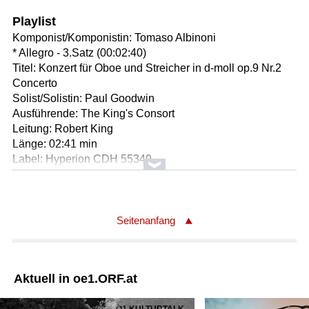
Playlist
Komponist/Komponistin: Tomaso Albinoni
* Allegro - 3.Satz (00:02:40)
Titel: Konzert für Oboe und Streicher in d-moll op.9 Nr.2
Concerto
Solist/Solistin: Paul Goodwin
Ausführende: The King's Consort
Leitung: Robert King
Länge: 02:41 min
Label: Hyperion CDH 55349
Komponist/Komponistin: John Scofield/ geb. 1951
Komponist/Komponistin: Dave Holland/ geb. 1946
Titel: Momorette/ Auszug
Seitenanfang
Glatt&Verkehrt 2024
Solist/Solistin: John Scofield/ Gitarre
Solist/Solistin: Dave Holland/ Kontrabass
Aktuell in oe1.ORF.at
Länge: 02:13 min
Label: Manus